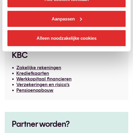
Starten als freelancer
Sociale bijdrage berekenen
Statuut of zaak wijzigen
Aanpassen
Welzijnsbarometer
Ergonomie bij beeldschermwerk
Alleen noodzakelijke cookies
KBC
Zakelijke rekeningen
Kredietkaarten
Werkkapitaal financieren
Verzekeringen en risico's
Pensioenopbouw
Partner worden?