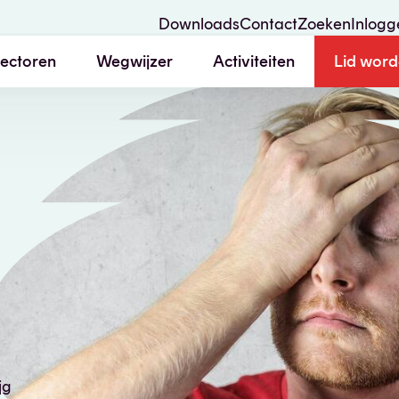
Downloads
Contact
Zoeken
Inlogg
ectoren
Wegwijzer
Activiteiten
Lid wor
Starten of heroriënteren
Boosten met impact
jg