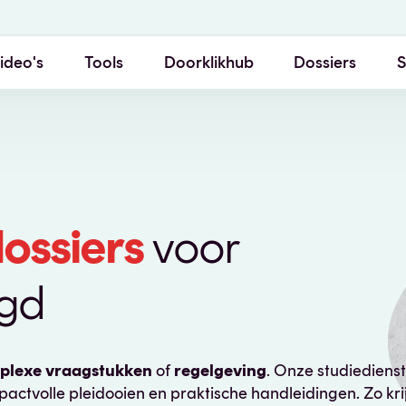
ideo's
Tools
Doorklikhub
Dossiers
S
Rubrieken
Vragen
Partners
ossiers
voor
egd
plexe vraagstukken
of
regelgeving
. Onze studiedienst
pactvolle pleidooien en praktische handleidingen. Zo kri