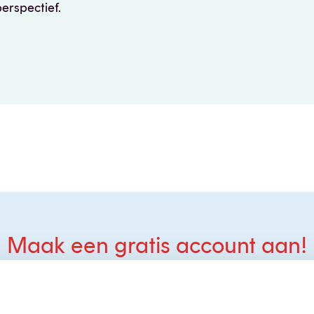
perspectief.
Maak een gratis account aan!
t
kun je profiteren van vele voordelen, zoals het bekijk