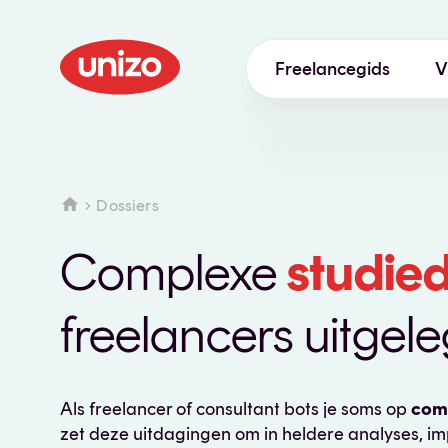
Freelancegids
V
Starten
Boosten
Dossiers
Balans
Complexe
studied
Digitaal
freelancers uitgel
Tips
Wetgeving
Als freelancer of consultant bots je soms op
com
Lesgeven
zet deze uitdagingen om in heldere analyses, im