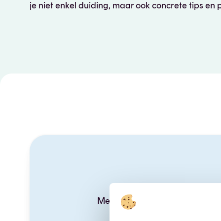
je niet enkel duiding, maar ook concrete tips en 
Samenwerken
Buitenland
Duurzaam
Met een
gratis UNIZO accoun