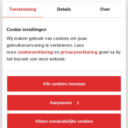
Toestemming
Details
Over
Cookie instellingen
Wij maken gebruik van cookies om jouw
gebruikerservaring te verbeteren. Lees
onze
cookieverklaring
en
privacyverklaring
goed na bij
het bezoek van onze website.
De economie van het spreken: hoe
freelance lesgevers hun waarde
Alle cookies toestaan
bepalen
In een wereld waar kennis steeds vaker op maat wordt
Aanpassen
aangeboden, staan freelance lesgevers voor de
uitdaging om niet alleen hun inhoudelijke expertise,
maar ook hun economische waarde scherp te
Alleen noodzakelijke cookies
definiëren.