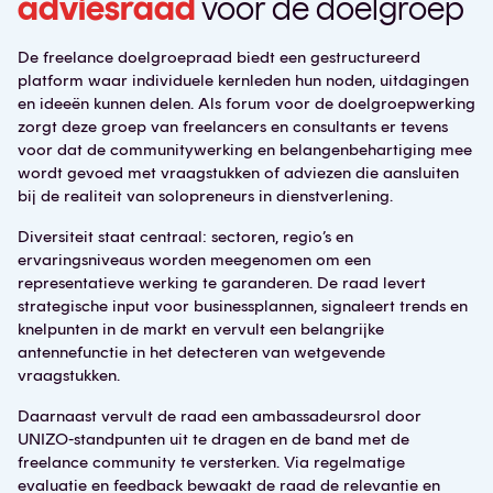
adviesraad
voor de doelgroep
De freelance doelgroepraad biedt een gestructureerd
platform waar individuele kernleden hun noden, uitdagingen
en ideeën kunnen delen. Als forum voor de doelgroepwerking
zorgt deze groep van freelancers en consultants er tevens
voor dat de communitywerking en belangenbehartiging mee
wordt gevoed met vraagstukken of adviezen die aansluiten
bij de realiteit van solopreneurs in dienstverlening.
Diversiteit staat centraal: sectoren, regio’s en
ervaringsniveaus worden meegenomen om een
representatieve werking te garanderen. De raad levert
strategische input voor businessplannen, signaleert trends en
knelpunten in de markt en vervult een belangrijke
antennefunctie in het detecteren van wetgevende
vraagstukken.
Daarnaast vervult de raad een ambassadeursrol door
UNIZO-standpunten uit te dragen en de band met de
freelance community te versterken. Via regelmatige
evaluatie en feedback bewaakt de raad de relevantie en