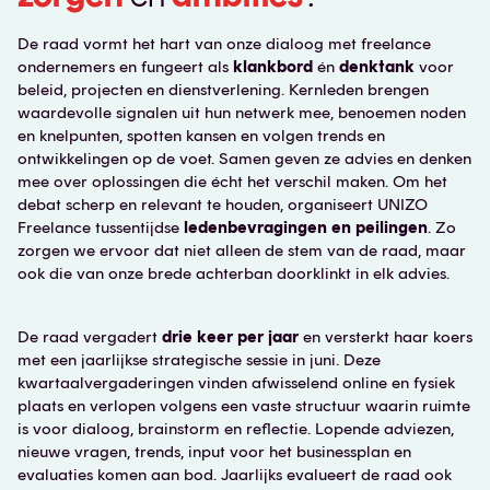
De raad vormt het hart van onze dialoog met freelance
ondernemers en fungeert als
klankbord
én
denktank
voor
beleid, projecten en dienstverlening. Kernleden brengen
waardevolle signalen uit hun netwerk mee, benoemen noden
en knelpunten, spotten kansen en volgen trends en
ontwikkelingen op de voet. Samen geven ze advies en denken
mee over oplossingen die écht het verschil maken. Om het
debat scherp en relevant te houden, organiseert UNIZO
Freelance tussentijdse
ledenbevragingen en peilingen
. Zo
zorgen we ervoor dat niet alleen de stem van de raad, maar
ook die van onze brede achterban doorklinkt in elk advies.
De raad vergadert
drie keer per jaar
en versterkt haar koers
met een jaarlijkse strategische sessie in juni. Deze
kwartaalvergaderingen vinden afwisselend online en fysiek
plaats en verlopen volgens een vaste structuur waarin ruimte
is voor dialoog, brainstorm en reflectie. Lopende adviezen,
nieuwe vragen, trends, input voor het businessplan en
evaluaties komen aan bod. Jaarlijks evalueert de raad ook