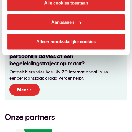
kunt werken, je eigen uren bepaalt en de wereld als
Alle cookies toestaan
kantoor gebruikt. Leer hoe je vrijheid combineert met
productiviteit en een freelance carrière opbouwt die
past bij jouw levensstijl.
Aanpassen
Alleen noodzakelijke cookies
Zoek je een opleiding, het juiste netwerk,
persoonlijk advies of een
begeleidingstraject op maat?
Ontdek hieronder hoe UNIZO Internationaal jouw
eenpersoonszaak graag verder helpt.
Meer
Onze partners