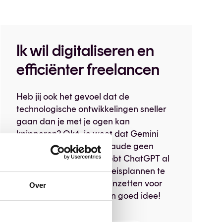
Ik wil digitaliseren en
efficiënter freelancen
Heb jij ook het gevoel dat de
technologische ontwikkelingen sneller
gaan dan je met je ogen kan
knipperen? Oké, je weet dat Gemini
geen sterrenbeeld is, Claude geen
zanger uit Parijs en je hebt ChatGPT al
eens gebruikt om jouw reisplannen te
ondersteunen. Maar AI inzetten voor
Over
jouw solo-zaak? Wat een goed idee!