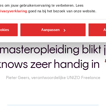
Boek jouw begeleiding
es om jouw gebruikerservaring te verbeteren. Lees
rivacyverklaring
goed na bij het bezoek van onze website.
ookies
Aanpassen
A
asteropleiding blikt
knows zeer handig in
Pieter Geers, verantwoordelijke UNIZO Freelance