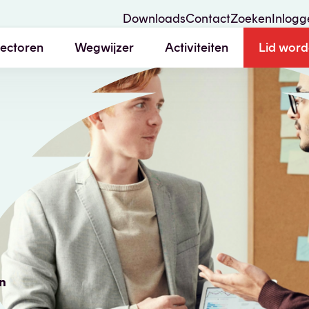
Downloads
Contact
Zoeken
Inlogg
ectoren
Wegwijzer
Activiteiten
Lid wor
Starten of heroriënteren
Boosten met impact
in