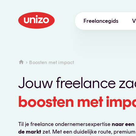
Freelancegids
V
Starten
Boosten
Boosten met impact
Balans
Jouw freelance z
Digitaal
boosten
met imp
Tips
Wetgeving
Til je freelance ondernemersexpertise
naar een
Lesgeven
de markt
zet. Met een duidelijke route, premium