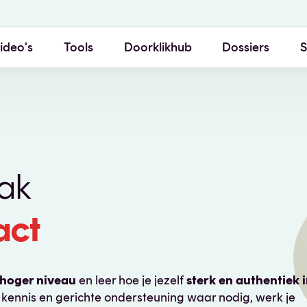
ideo's
Tools
Doorklikhub
Dossiers
S
Rubrieken
Vragen
Partners
aak
act
 hoger niveau
en leer hoe je jezelf
sterk en authentiek 
 kennis en gerichte ondersteuning waar nodig, werk je