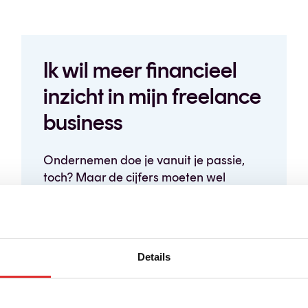
Ik wil meer financieel
inzicht in mijn freelance
business
Ondernemen doe je vanuit je passie,
toch? Maar de cijfers moeten wel
kloppen, de rekeningen betaald. En
liefst hou je er zelf wat aan over. Dat
kan alleen als je ook het juiste financieel
inzicht hebt, da’s van … kapitaal belang.
Details
Wij spreken jouw taal. Én die van jouw
accountant.