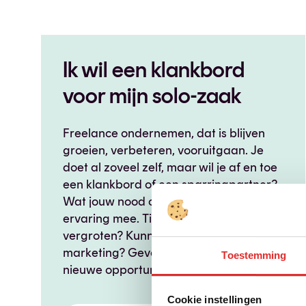
Ik wil een klankbord
voor mijn solo-zaak
Freelance ondernemen, dat is blijven
groeien, verbeteren, vooruitgaan. Je
doet al zoveel zelf, maar wil je af en toe
een klankbord of een sparringpartner?
Wat jouw nood ook is, we hebben er
ervaring mee. Tips om jouw omzet te
vergroten? Kunnen we. Advies over
marketing? Geven we. Op zoek naar
Toestemming
nieuwe opportuniteiten? Tonen we.
Cookie instellingen